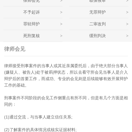
律师会见
取保候审
>
>
不予起诉
无罪辩护
>
>
罪轻辩护
二审改判
>
>
死刑复核
缓刑判决
>
>
律师会见
律师接受刑事案件的当事人或其近亲属委托后，由于绝大部分当事人
(嫌疑人、被告人)处于被羁押状态，所以去看守所会见当事人是介入
辩护后的首要工作，而成功、专业的会见则是后续能够有效开展辩护
工作的基础。
刑事案件不同阶段的会见工作侧重点有所不同，但是有几个方面是相
同的：
(1)通过交流，与当事人建立信任关系;
(2)了解案件的具体情况或核实证据材料;