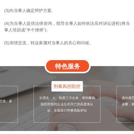
(3)向当事人确定辩护方案;
-1-
(4)为当事人提供法律咨询，指导当事人如何依法应对诉讼进程(将当
事人培训成“半个律师”);
(5)亲情交流，转达家属对当事人的关心和问候。
特色服务
事实不清，证据不足类的5个不起诉/无罪辩点
刑事风控防控
『辩点1』
：该罪以上游犯罪成立为前提，现有证据不
从理念、人、制度三方出发，将刑事风
填补规
思维、多
足以证明被帮助对象的行为构成犯罪，因而行为人的
险防控放到企业生死存亡的高度来认
诊断，
帮助行为不构成犯罪
识，全面设计刑事风险评估