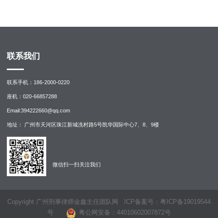
『辩点2』：
行为人虽事前对帮助行为有质疑，但没有
证据显示其明知对方用于实施犯罪活动而继续提供帮
助，因而行为人的客观帮助行为不构成犯罪
联系我们
联系手机：186-2000-0220
『辩点3』：
帮助信息网络犯罪活动罪中对于明知不应
座机：020-66857288
解释为泛化的可能性认知，而应当限制为相对具体的
Email:394222660@qq.com
认知，行为人的行为不符合起诉条件
地址： 广州市天河区珠江新城冼村路5号凯华国际中心7、8、9楼
微信扫一扫
关注我们
『辩点4』
：在案证据无法证实销售的软件用途，无法
在销售的软件和实施犯罪的软件之间建立联系，行为
人的行为不符合起诉条件
Copyright 广州刑事律师金鑫主任团队网
ICP备案号：粤ICP备19019544
号
粤公网安备：
44010602007872号